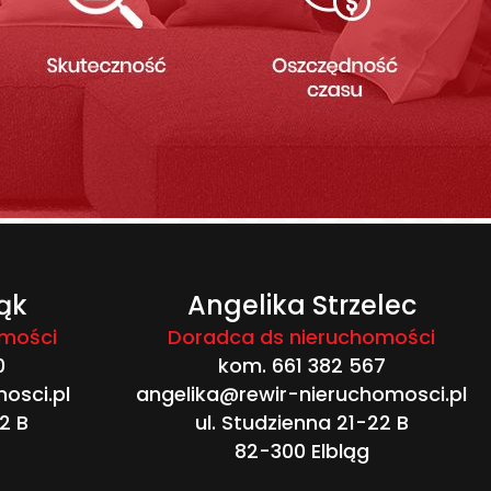
ąk
Angelika Strzelec
omości
Doradca ds nieruchomości
0
kom. 661 382 567
osci.pl
angelika@rewir-nieruchomosci.pl
2 B
ul. Studzienna 21-22 B
82-300 Elbląg