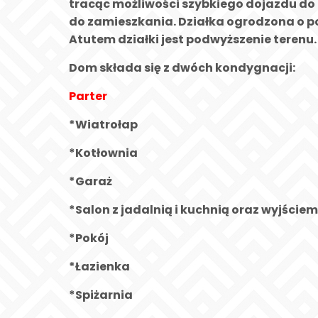
tracąc możliwości szybkiego dojazdu d
do zamieszkania. Działka ogrodzona o 
Atutem działki jest podwyższenie terenu. 
Dom składa się z dwóch kondygnacji:
Parter
*Wiatrołap
*Kotłownia
*Garaż
*Salon z jadalnią i kuchnią oraz wyjściem
*Pokój
*Łazienka
*Spiżarnia