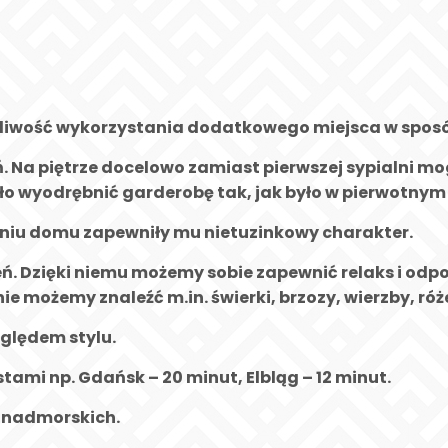
żliwość wykorzystania dodatkowego miejsca w spos
. Na piętrze docelowo zamiast pierwszej sypialni mo
ło wyodrębnić garderobę tak, jak było w pierwotnym
aniu domu zapewniły mu nietuzinkowy charakter.
eń. Dzięki niemu możemy sobie zapewnić relaks i o
ie możemy znaleźć m.in. świerki, brzozy, wierzby, r
ględem stylu.
ami np. Gdańsk – 20 minut, Elbląg – 12 minut.
 nadmorskich.