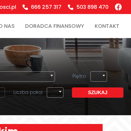
sci.pl
666 257 317
503 898 470
O NAS
DORADCA FINANSOWY
KONTAKT
Piętro
Liczba pokoi
SZUKAJ