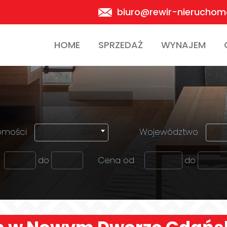
biuro@rewir-nieruchomo
HOME
SPRZEDAŻ
WYNAJEM
omości
Województwo
do
Cena od
do