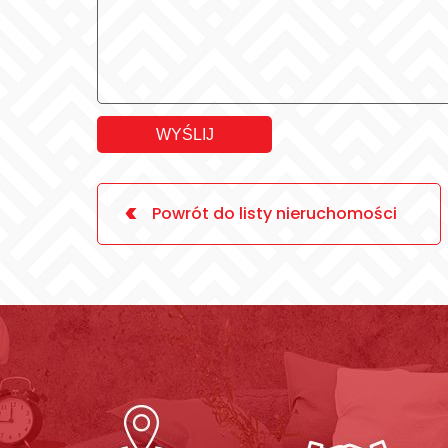
WYŚLIJ
<
Powrót do listy nieruchomości