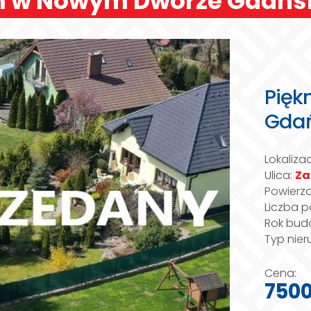
m w Nowym Dworze Gdańs
Pięk
Gda
Lokaliza
Ulica:
Z
Powierz
Liczba p
Rok bud
Typ nie
Cena:
7500