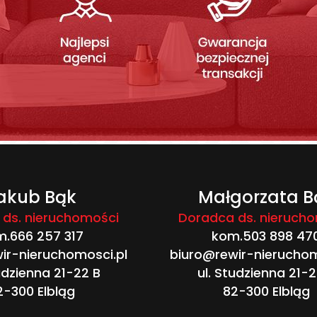
akub Bąk
Małgorzata B
ds. nieruchomości
Doradca ds. nieruch
m.
666 257 317
kom.503 898 47
ir-nieruchomosci.pl
biuro@rewir-nieruchom
udzienna 21-22 B
ul. Studzienna 21-2
2-300 Elbląg
82-300 Elbląg