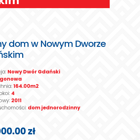
kim
ny dom w Nowym Dworze
ńskim
cja:
Nowy Dwór Gdański
agonowa
chnia:
164.00m2
okoi:
4
owy:
2011
ruchomości:
dom jednorodzinny
00.00 zł